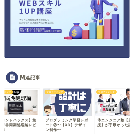
関連記事
グラミング
プログラミング
プログラミング
ログラミング学習レポ
侍エンジニア塾【就職支
【フロントハックス
ト③〜【XD】デザイ
援】が手厚かった話
１６章非同期処理編
制作〜
ュー②