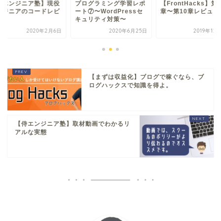
侍エンジニア塾】現役
プログラミング学習レポ
【FrontHacks】第
ンジニアのコードレビ
ート⑦〜WordPressセ
章〜第10章レビュー
ー
キュリティ対策〜
2020年2月6日
2020年6月25日
2019年12
【まずは収益化】ブログで稼ぐなら、ブ
ログハックスで知識を得よ。
【侍エンジニア塾】取材動画でわかるリ
アルな実態