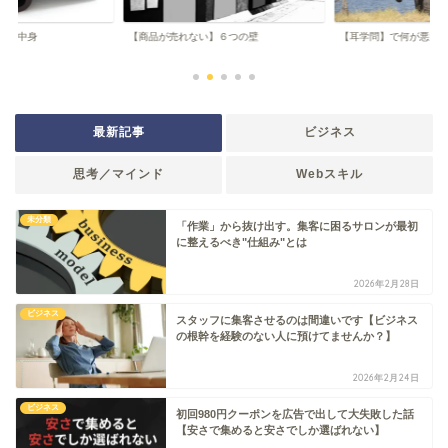
頭の中身
【商品が売れない】６つの壁
【耳学問】で何が悪い
最新記事
ビジネス
思考／マインド
Webスキル
未分類
「作業」から抜け出す。集客に困るサロンが最初
に整えるべき"仕組み"とは
2026年2月28日
ビジネス
スタッフに集客させるのは間違いです【ビジネス
の根幹を経験のない人に預けてませんか？】
2026年2月24日
ビジネス
初回980円クーポンを広告で出して大失敗した話
【安さで集めると安さでしか選ばれない】