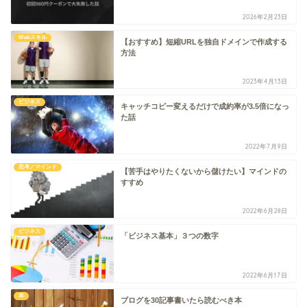
2026年2月23日
Webスキル
【おすすめ】短縮URLを独自ドメインで作成する
方法
2023年4月13日
ビジネス
キャッチコピー変えるだけで成約率が3.5倍になっ
た話
2022年7月9日
思考／マインド
【苦手はやりたくないから儲けたい】マインドの
すすめ
2022年6月28日
ビジネス
「ビジネス基本」３つの数字
2022年6月17日
本
ブログを30記事書いたら読むべき本